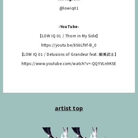
@lowiq01
-YouTube-
【LOW IQ 01 / Thorn in My Side】
https://youtu.be/856Lf9f-B_0
【LOW IQ 01 / Delusions of Grandeur feat. 細美武士】
https://www.youtube.com/watch?v=-QQYVLn9K5E
artist top