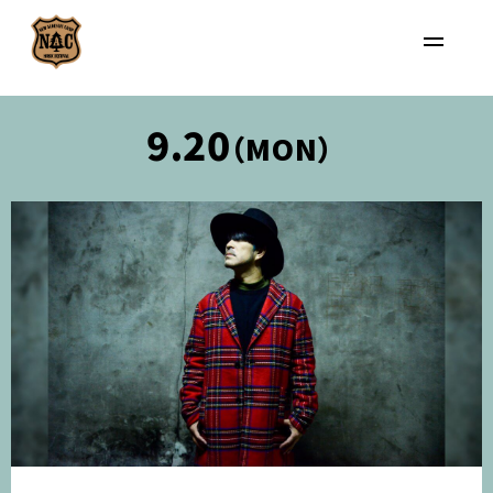
9.20
（MON）