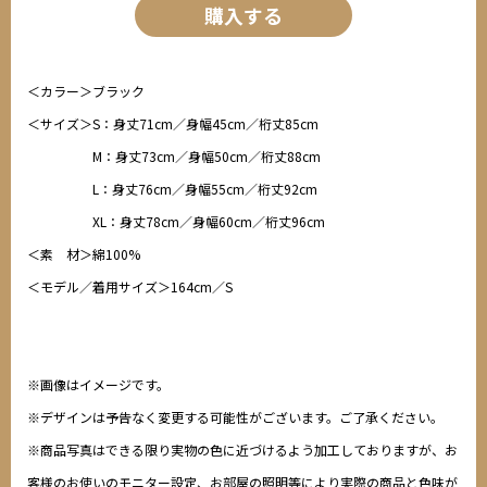
購入する
＜カラー＞ブラック
＜サイズ＞S：身丈71cm／身幅45cm／桁丈85cm
M：身丈73cm／身幅50cm／桁丈88cm
L：身丈76cm／身幅55cm／桁丈92cm
XL：身丈78cm／身幅60cm／桁丈96cm
＜素 材＞綿100%
＜モデル／着用サイズ＞164cm／S
※画像はイメージです。
※デザインは予告なく変更する可能性がございます。ご了承ください。
※商品写真はできる限り実物の色に近づけるよう加工しておりますが、お
客様のお使いのモニター設定、お部屋の照明等により実際の商品と色味が