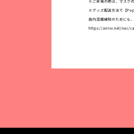
※ご来場の際は、マスク
※グッズ配送方法で【Pop
店内混雑緩和のためにも
https://airrsv.net/nac/c