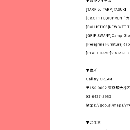
▼取扱アイテム
[TARP to TARP]TASUKI
[C&C.P.H EQIUPME
[BALLISTICS]NEW WET 
[GRIP SWANY]Camp Glo
[Peregrine Furniture]Ra
[PLAT CHAMP]VINTAGE 
▼住所
Gallery CREAM
〒150-0002 東京都渋谷
03-6427-5953
https://goo.gl/maps/
▼ご注意