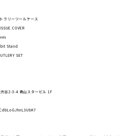
NT]カトラリーツールケース
TISSUE COVER
ves
bbit Stand
CUTLERY SET
区渋谷2-3-4 青山スタービル 1F
yYCdbLoGJhnL3UbK7