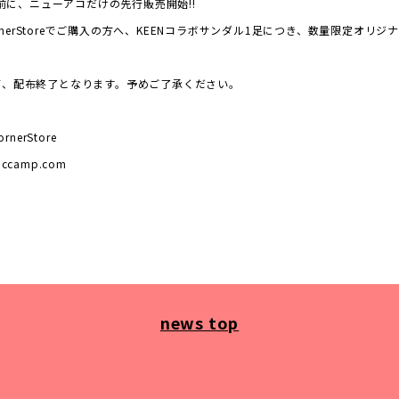
を前に、ニューアコだけの先行販売開始!!
nerStore
でご購入の方へ、KEENコラボサンダル1足につき、数量限定オリジ
第、配布終了となります。予めご了承ください。
rnerStore
ticcamp.com
news top