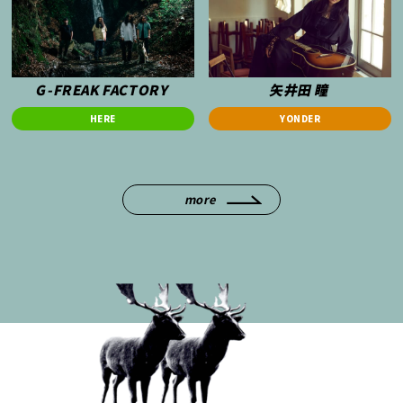
G-FREAK FACTORY
矢井田 瞳
HERE
YONDER
more