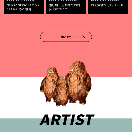
New Acoustic Camp 2
落し物・忘れ物のお問
お天気情報9/17 15:00
021からのご報告
合せについて
more
ARTIST