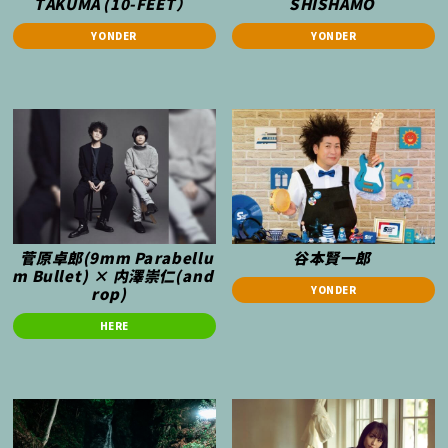
TAKUMA (10-FEET）
SHISHAMO
YONDER
YONDER
菅原卓郎(9mm Parabellu
谷本賢一郎
m Bullet) × 内澤崇仁(and
YONDER
rop)
HERE