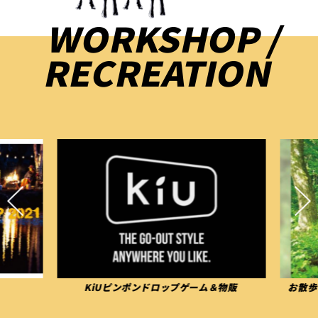
WORKSHOP /
RECREATION
KiUピンポンドロップゲーム＆物販
お散歩