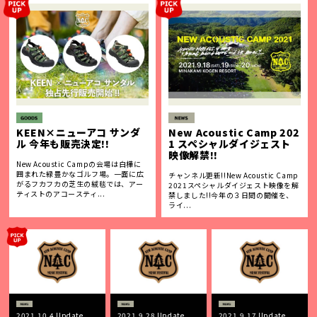
KEEN×ニューアコ サンダ
New Acoustic Camp 202
ル 今年も販売決定!!
1 スペシャルダイジェスト
映像解禁!!
New Acoustic Campの会場は白樺に
囲まれた緑豊かなゴルフ場。一面に広
チャンネル更新!!New Acoustic Camp
がるフカフカの芝生の絨毯では、アー
2021スペシャルダイジェスト映像を解
ティストのアコースティ...
禁しました!!今年の３日間の開催を、
ライ...
2021.10.4 Update
2021.9.28 Update
2021.9.17 Update