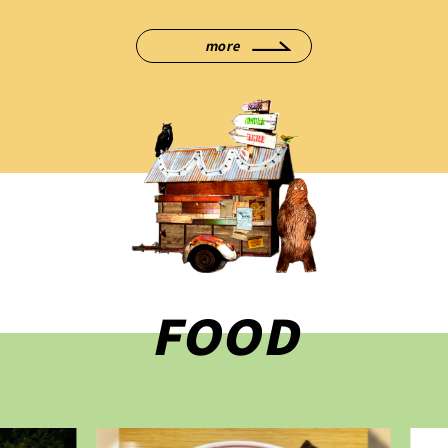
more
FOOD