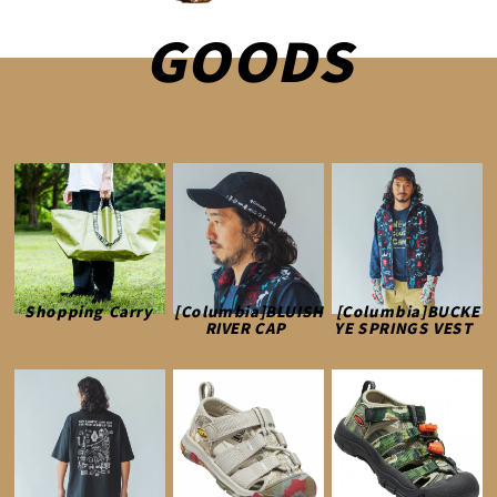
GOODS
Shopping Carry
[Columbia]BLUISH
[Columbia]BUCKE
RIVER CAP
YE SPRINGS VEST