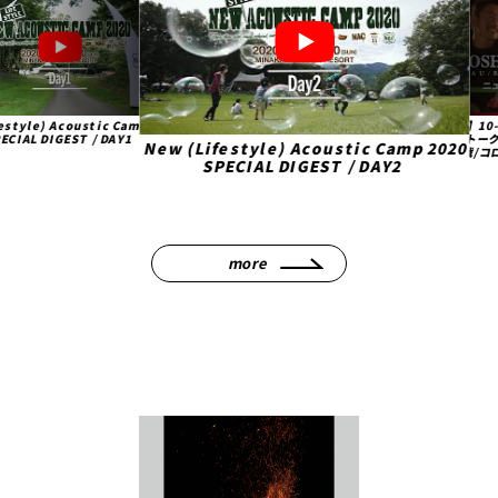
Acoustic Camp 2020
【必見】10-FEET TA
GEST / DAY1
の本音トーク ニュー
New (Lifestyle) Acoustic Camp 2020
大作戦/コロナ禍の
SPECIAL DIGEST / DAY2
202
more