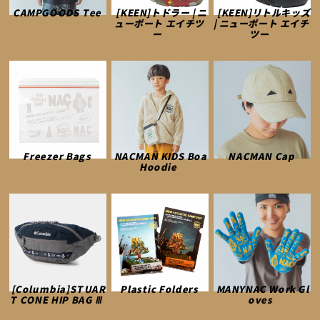
CAMPGOODS Tee
[KEEN]トドラー | ニ
[KEEN]リトルキッズ
ューポート エイチツ
| ニューポート エイチ
ー
ツー
Freezer Bags
NACMAN KIDS Boa
NACMAN Cap
Hoodie
[Columbia]STUAR
Plastic Folders
MANYNAC Work Gl
T CONE HIP BAG Ⅲ
oves