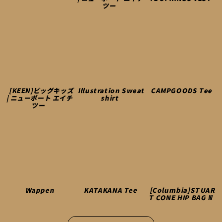
ツー
[KEEN]ビッグキッズ
Illustration Sweat
CAMPGOODS Tee
| ニューポート エイチ
shirt
ツー
Wappen
KATAKANA Tee
[Columbia]STUAR
T CONE HIP BAG Ⅲ