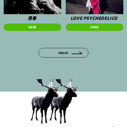
清春
LOVE PSYCHEDELICO
HERE
HERE
more