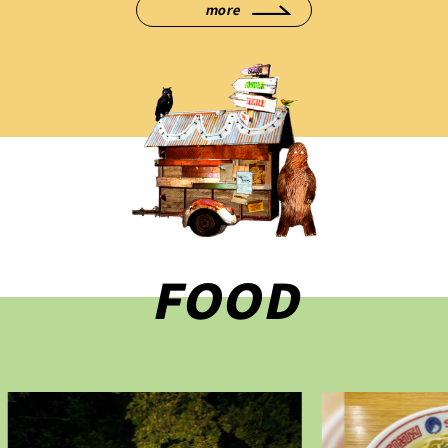
more
FOOD