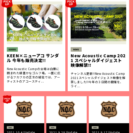
KEEN×ニューアコ サンダ
New Acoustic Camp 202
ル 今年も販売決定!!
1 スペシャルダイジェスト
映像解禁!!
New Acoustic Campの会場は白樺に
囲まれた緑豊かなゴルフ場。一面に広
チャンネル更新!!New Acoustic Camp
がるフカフカの芝生の絨毯では、アー
2021スペシャルダイジェスト映像を解
ティストのアコースティ...
禁しました!!今年の３日間の開催を、
ライ...
2021.10.4 Update
2021.9.28 Update
2021.9.17 Update