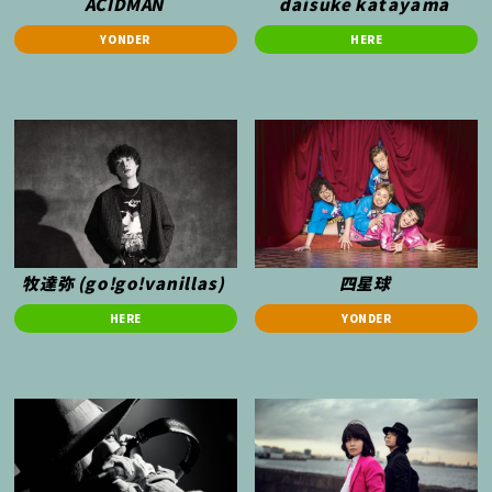
ACIDMAN
daisuke katayama
YONDER
HERE
牧達弥 (go!go!vanillas)
四星球
HERE
YONDER