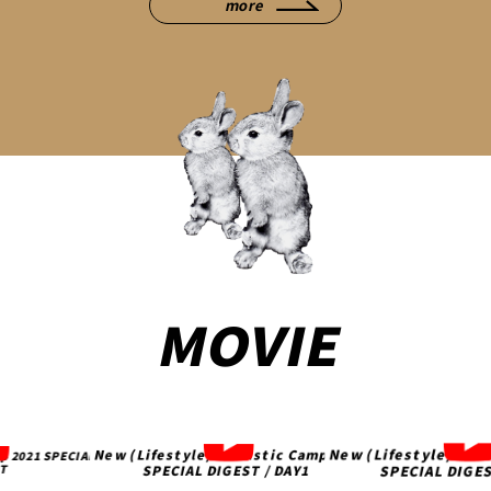
more
MOVIE
New (Lifestyle) Acoustic Camp 2020
Acoustic Camp 2020
【必見】10-FEET T
SPECIAL DIGEST / DAY2
GEST / DAY1
の本音トーク ニュー
大作戦/コロナ禍の