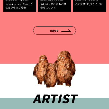
New Acoustic Camp 2
落し物・忘れ物のお問
お天気情報9/17 15:00
021からのご報告
合せについて
more
ARTIST