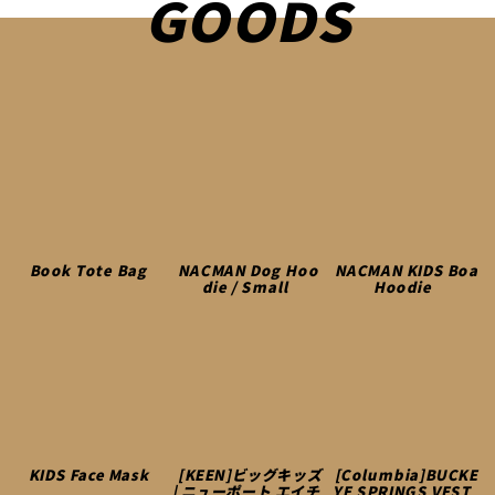
GOODS
Book Tote Bag
NACMAN Dog Hoo
NACMAN KIDS Boa
die / Small
Hoodie
KIDS Face Mask
[KEEN]ビッグキッズ
[Columbia]BUCKE
| ニューポート エイチ
YE SPRINGS VEST