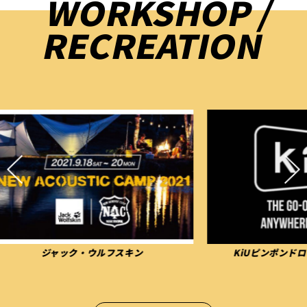
WORKSHOP /
RECREATION
KiUピンポンドロップゲーム＆物販
お散歩