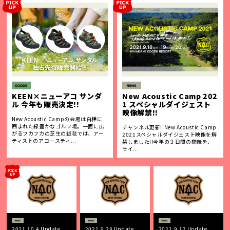
KEEN×ニューアコ サンダ
New Acoustic Camp 202
ル 今年も販売決定!!
1 スペシャルダイジェスト
映像解禁!!
New Acoustic Campの会場は白樺に
囲まれた緑豊かなゴルフ場。一面に広
チャンネル更新!!New Acoustic Camp
がるフカフカの芝生の絨毯では、アー
2021スペシャルダイジェスト映像を解
ティストのアコースティ...
禁しました!!今年の３日間の開催を、
ライ...
2021.10.4 Update
2021.9.28 Update
2021.9.17 Update