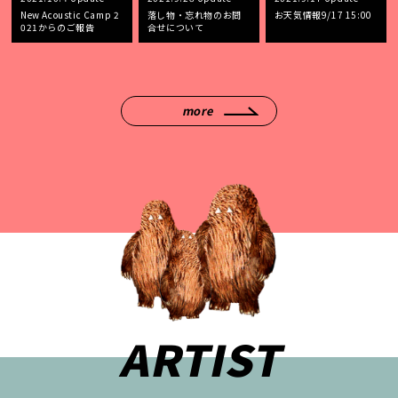
New Acoustic Camp 2
落し物・忘れ物のお問
お天気情報9/17 15:00
021からのご報告
合せについて
more
ARTIST