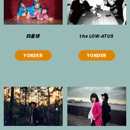
四星球
the LOW-ATUS
YONDER
YONDER