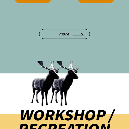
more
WORKSHOP /
RECREATION