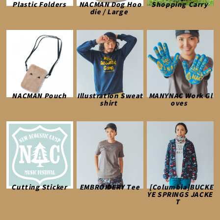
Plastic Folders
NACMAN Dog Hoo
Shopping Carry
die / Large
NACMAN Pouch
Illustration Sweat
MANYNAC Work Gl
shirt
oves
Cutting Sticker
EMBROIDERY Tee
[Columbia]BUCKE
YE SPRINGS JACKE
T