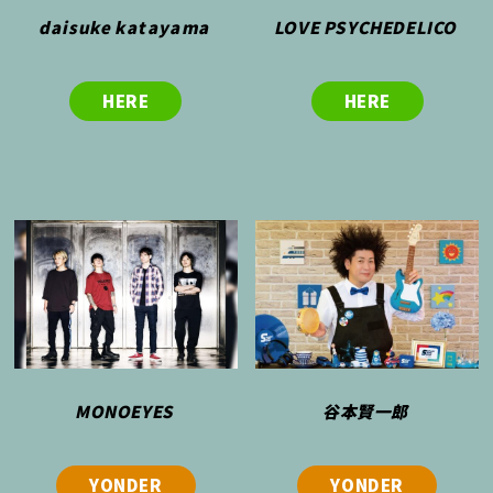
daisuke katayama
LOVE PSYCHEDELICO
HERE
HERE
MONOEYES
谷本賢一郎
YONDER
YONDER