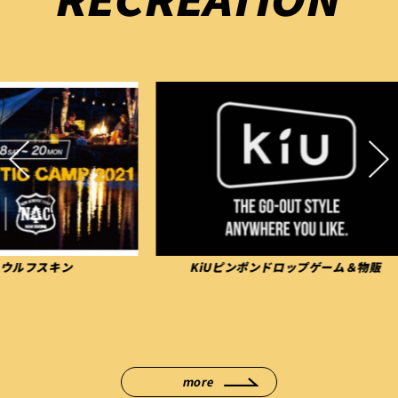
KiUピンポンドロップゲーム＆物販
お散歩
more