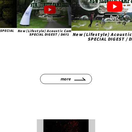
Acoustic Camp 2020
【必見】10-FEET TA
New (Lifestyle) Acoustic Camp 2020
GEST / DAY1
の本音トーク ニュー
大作戦/コロナ禍の
SPECIAL DIGEST / DAY2
202
more