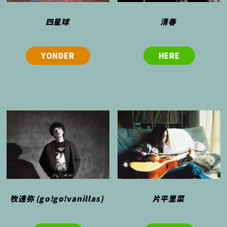
四星球
清春
YONDER
HERE
牧達弥 (go!go!vanillas)
片平里菜