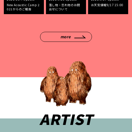
New Acoustic Camp 2
落し物・忘れ物のお問
お天気情報9/17 15:00
021からのご報告
合せについて
more
ARTIST