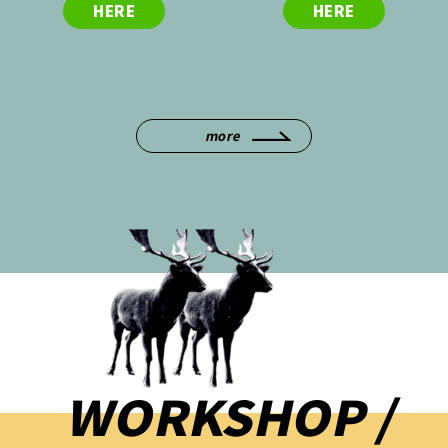
HERE
HERE
more
WORKSHOP /