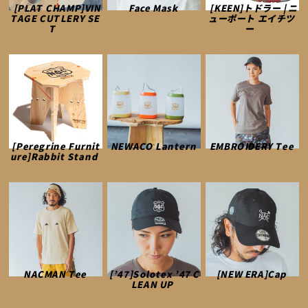
[PLAT CHAMP]VIN
Face Mask
[KEEN]トドラー | ニ
TAGE CUTLERY SE
ューポート エイチツ
T
ー
[Peregrine Furnit
NEWACO Lantern
EMBROIDERY Tee
ure]Rabbit Stand
NACMAN Tee
[’47]Solotex ’47 C
[NEW ERA]Cap
LEAN UP