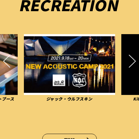
RECREATION
トブース
ジャック・ウルフスキン
K
more