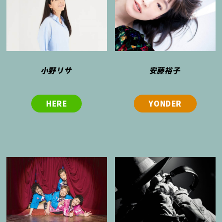
小野リサ
安藤裕子
HERE
YONDER