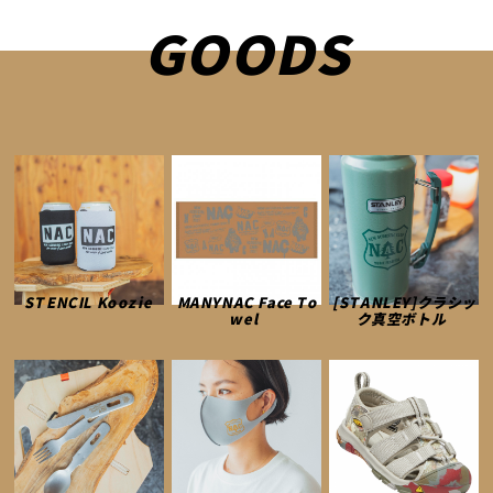
GOODS
STENCIL Koozie
MANYNAC Face To
[STANLEY]クラシッ
wel
ク真空ボトル