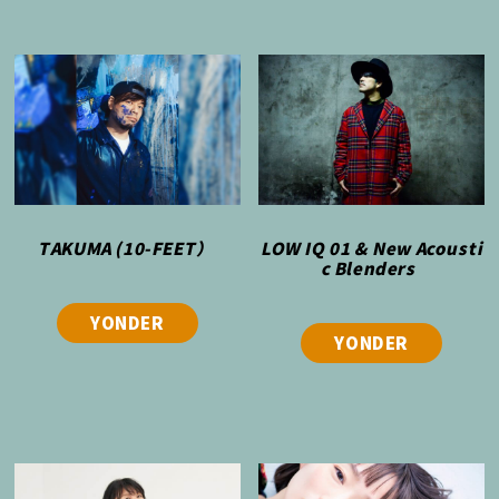
TAKUMA (10-FEET）
LOW IQ 01 & New Acousti
c Blenders
YONDER
YONDER