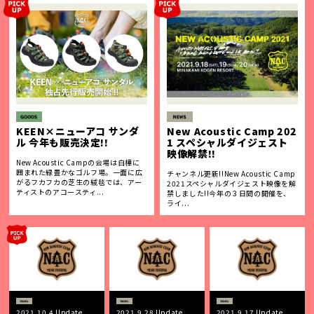
KEEN×ニューアコ サンダ
New Acoustic Camp 202
ル 今年も販売決定!!
1 スペシャルダイジェスト
映像解禁!!
New Acoustic Campの会場は白樺に
囲まれた緑豊かなゴルフ場。一面に広
チャンネル更新!!New Acoustic Camp
がるフカフカの芝生の絨毯では、アー
2021スペシャルダイジェスト映像を解
ティストのアコースティ...
禁しました!!今年の３日間の開催を、
ライ...
2021.10.4 Update
2021.9.28 Update
2021.9.17 Update