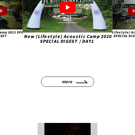
Acoustic Camp 2020
【必見】10-FEET TA
New (Lifestyle) Acoustic Camp 2020
GEST / DAY1
の本音トーク ニュー
大作戦/コロナ禍の
SPECIAL DIGEST / DAY2
202
more