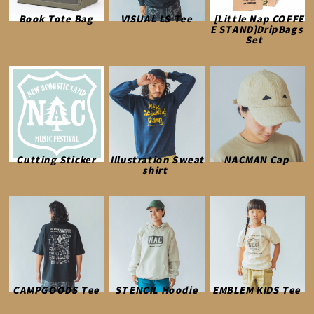
Book Tote Bag
VISUAL LS Tee
[Little Nap COFFE
E STAND]DripBags
Set
Cutting Sticker
Illustration Sweat
NACMAN Cap
shirt
CAMPGOODS Tee
STENCIL Hoodie
EMBLEM KIDS Tee