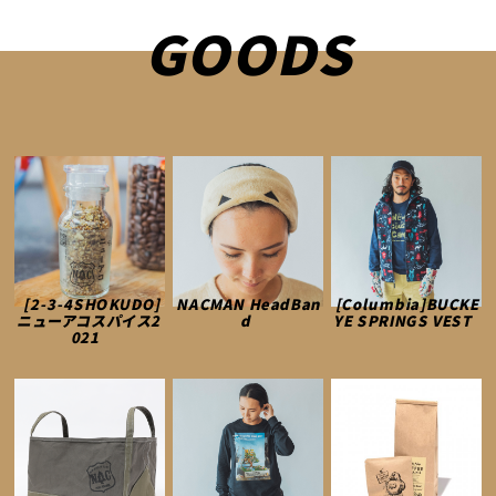
GOODS
[2-3-4SHOKUDO]
NACMAN HeadBan
[Columbia]BUCKE
ニューアコスパイス2
d
YE SPRINGS VEST
021