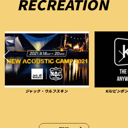
RECREATION
KiUピンポンドロップゲーム＆物販
お散歩
more