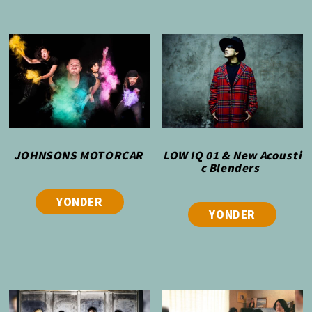
JOHNSONS MOTORCAR
LOW IQ 01 & New Acousti
c Blenders
YONDER
YONDER