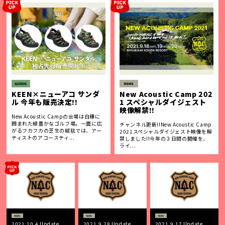
KEEN×ニューアコ サンダ
New Acoustic Camp 202
ル 今年も販売決定!!
1 スペシャルダイジェスト
映像解禁!!
New Acoustic Campの会場は白樺に
囲まれた緑豊かなゴルフ場。一面に広
チャンネル更新!!New Acoustic Camp
がるフカフカの芝生の絨毯では、アー
2021スペシャルダイジェスト映像を解
ティストのアコースティ...
禁しました!!今年の３日間の開催を、
ライ...
2021.10.4 Update
2021.9.28 Update
2021.9.17 Update