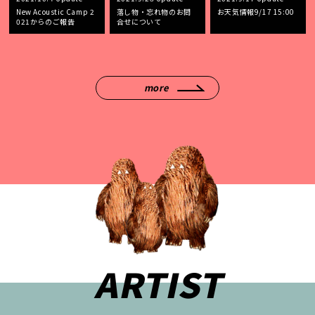
New Acoustic Camp 2
落し物・忘れ物のお問
お天気情報9/17 15:00
021からのご報告
合せについて
more
ARTIST