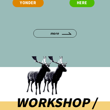
YONDER
HERE
more
WORKSHOP /