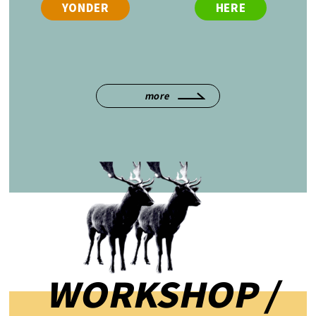
YONDER
HERE
more
WORKSHOP /