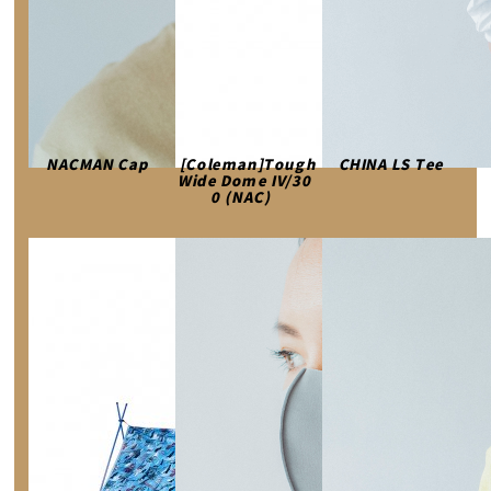
NACMAN Cap
[Coleman]Tough
CHINA LS Tee
Wide Dome IV/30
0 (NAC)