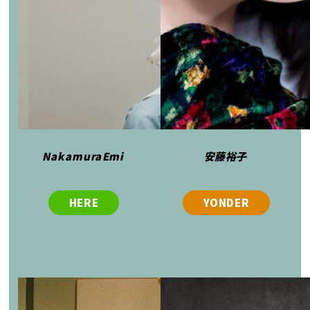
NakamuraEmi
安藤裕子
HERE
YONDER