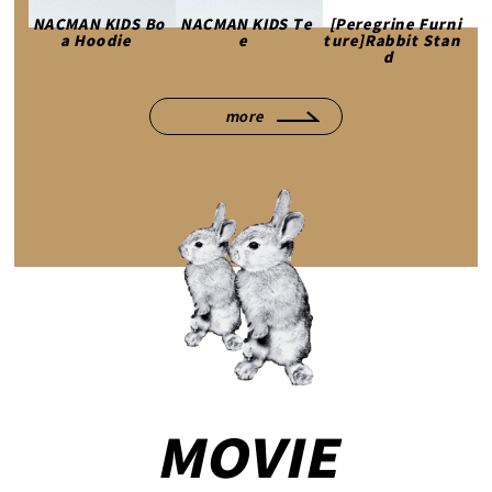
NACMAN KIDS Bo
NACMAN KIDS Te
[Peregrine Furni
a Hoodie
e
ture]Rabbit Stan
d
more
MOVIE