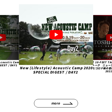
Acoustic Camp 2020
【必見】10-FEET TA
GEST / DAY1
の本音トーク ニュー
New (Lifestyle) Acoustic Camp 2020
大作戦/コロナ禍の
202
SPECIAL DIGEST / DAY2
more