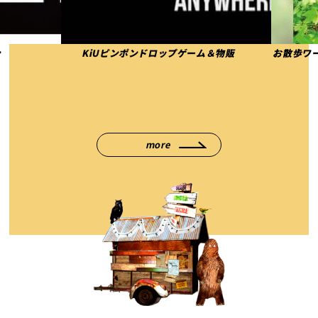
ン
KiUピンポンドロップゲーム＆物販
お散歩ワ
more