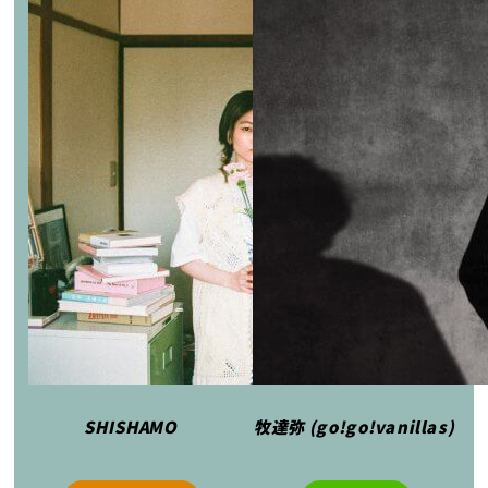
SHISHAMO
牧達弥 (go!go!vanillas)