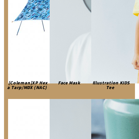
[Coleman]XP Hex
Face Mask
Illustration KIDS
a Tarp/MDX (NAC)
Tee