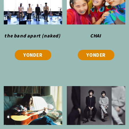
the band apart (naked)
CHAI
YONDER
YONDER