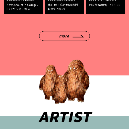
New Acoustic Camp 2
落し物・忘れ物のお問
お天気情報9/17 15:00
021からのご報告
合せについて
more
ARTIST