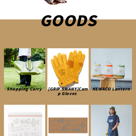
GOODS
Shopping Carry
[GRIP SWANY]Cam
NEWACO Lantern
p Gloves