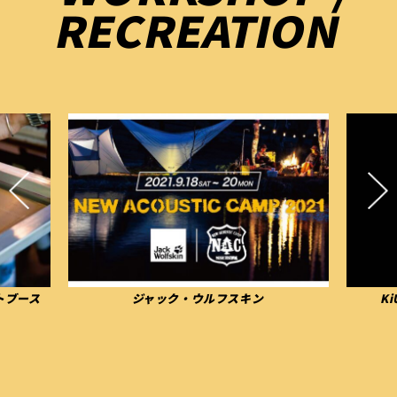
RECREATION
ン
KiUピンポンドロップゲーム＆物販
お散