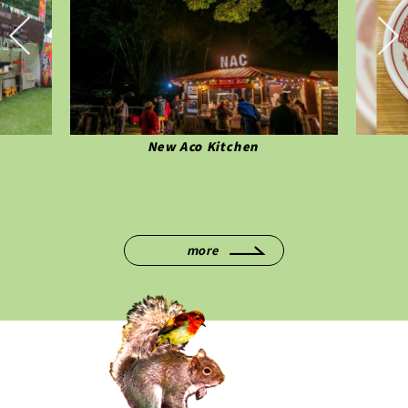
en
ソラノイロンヂ
more