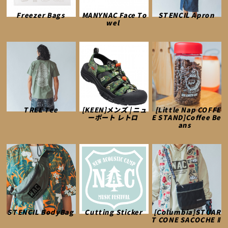
Freezer Bags
MANYNAC Face To
STENCIL Apron
wel
TREE Tee
[KEEN]メンズ | ニュ
[Little Nap COFFE
ーポート レトロ
E STAND]Coffee Be
ans
STENCIL BodyBag
Cutting Sticker
[Columbia]STUAR
T CONE SACOCHE Ⅱ