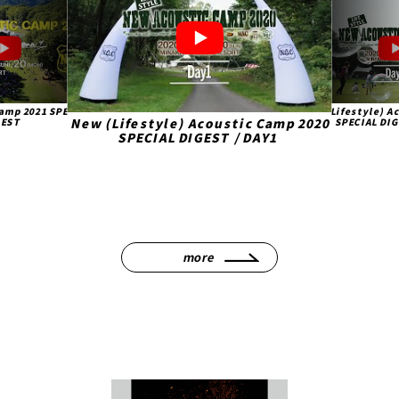
ifestyle) Acoustic Camp 2020
【必見】10
New (Lifestyle) Acoustic Camp 2020
SPECIAL DIGEST / DAY1
の本音ト
大作戦/
SPECIAL DIGEST / DAY2
more