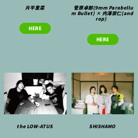
片平里菜
菅原卓郎(9mm Parabellu
m Bullet) × 内澤崇仁(and
rop)
HERE
HERE
the LOW-ATUS
SHISHAMO