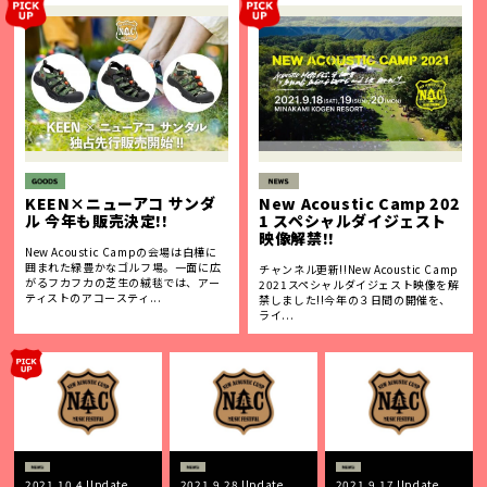
KEEN×ニューアコ サンダ
New Acoustic Camp 202
ル 今年も販売決定!!
1 スペシャルダイジェスト
映像解禁!!
New Acoustic Campの会場は白樺に
囲まれた緑豊かなゴルフ場。一面に広
チャンネル更新!!New Acoustic Camp
がるフカフカの芝生の絨毯では、アー
2021スペシャルダイジェスト映像を解
ティストのアコースティ...
禁しました!!今年の３日間の開催を、
ライ...
2021.10.4 Update
2021.9.28 Update
2021.9.17 Update