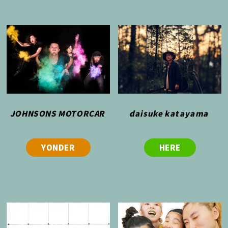
JOHNSONS MOTORCAR
daisuke katayama
YONDER
HERE