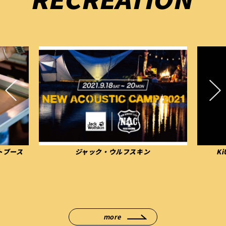
ス
ジャック・ウルフスキン
KiUピ
more