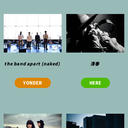
the band apart (naked)
清春
YONDER
HERE