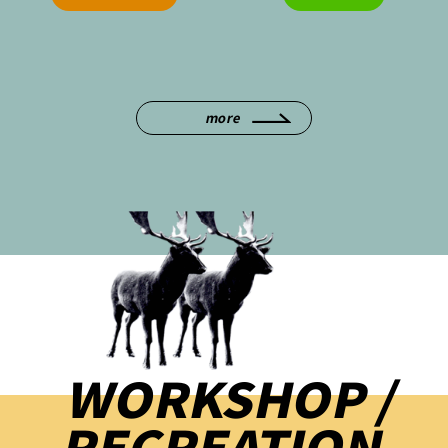
more
WORKSHOP /
RECREATION