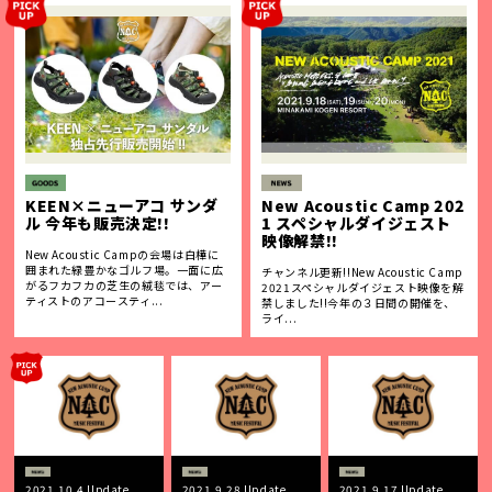
KEEN×ニューアコ サンダ
New Acoustic Camp 202
ル 今年も販売決定!!
1 スペシャルダイジェスト
映像解禁!!
New Acoustic Campの会場は白樺に
囲まれた緑豊かなゴルフ場。一面に広
チャンネル更新!!New Acoustic Camp
がるフカフカの芝生の絨毯では、アー
2021スペシャルダイジェスト映像を解
ティストのアコースティ...
禁しました!!今年の３日間の開催を、
ライ...
2021.10.4 Update
2021.9.28 Update
2021.9.17 Update