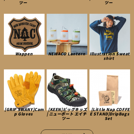
ツー
ツー
Wappen
NEWACO Lantern
Illustration Sweat
shirt
[GRIP SWANY]Cam
[KEEN]ビッグキッズ
[Little Nap COFFE
p Gloves
| ニューポート エイチ
E STAND]DripBags
ツー
Set