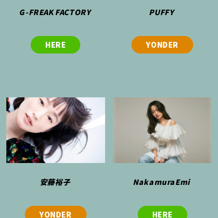
G-FREAK FACTORY
PUFFY
HERE
YONDER
安藤裕子
NakamuraEmi
YONDER
HERE