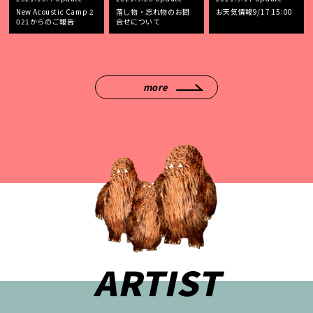
New Acoustic Camp 2
落し物・忘れ物のお問
お天気情報9/17 15:00
021からのご報告
合せについて
more
ARTIST